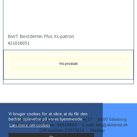
BWT Bestdemin Plus XL-patron
421018051
Vis produkt
Vi bruger cookies for at sikre, at du får den
bedste oplevelse på vores hjemmeside.
ab dental service A/S
A. C. Illumsvej 27
8600 Silkeborg
Denmark
Telefonnr.
:
86814800
E-mail
:
Læs mere om cookies
CVR-nummer
:
29973814
Sitemap