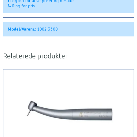
Log ind for at se priser og bestille
Ring for pris
Model/Varenr.:
1002 3300
Relaterede produkter