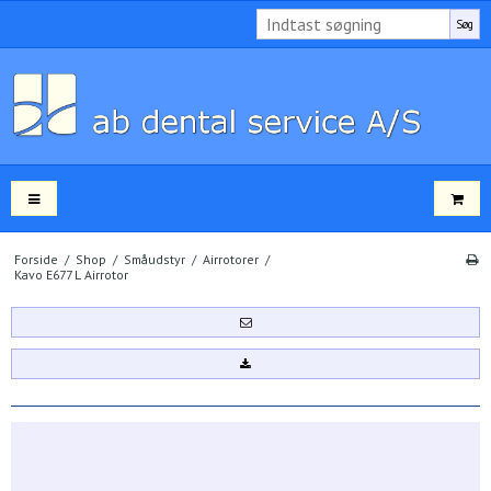
Søg
Forside
/
Shop
/
Småudstyr
/
Airrotorer
/
Kavo E677 L Airrotor