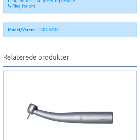
Log ind for at se priser og bestille
Ring for pris
Model/Varenr.:
1007 3600
Relaterede produkter